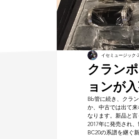
イセミュージック
クランポ
ョンが入
Bb管に続き、クラ
か、中古では出て来
なります。新品と言
2017年に発売さ
BC20の系譜を継