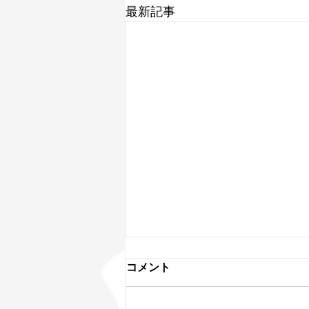
最新記事
ミヤザワフルート14Kが入荷
コメント
ミヤザワフルート 14金リングキ
イが入荷しました。 Gモデル 14K