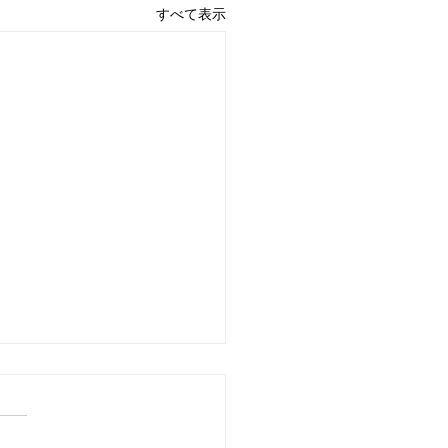
すべて表示
ンポン Bbクラリネット
13グリーンライン選定品が
ポン Bbクラリネット R-13