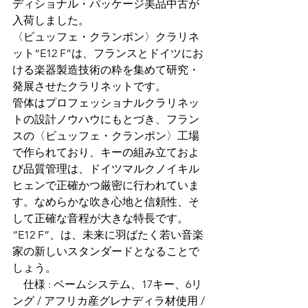
ディショナル・パッケージ美品中古が
入荷しました。
〈ビュッフェ・クランポン〉クラリネ
ット“E12 F”は、フランスとドイツにお
ける楽器製造技術の粋を集めて研究・
発展させたクラリネットです。
管体はプロフェッショナルクラリネッ
トの設計ノウハウにもとづき、フラン
スの〈ビュッフェ・クランポン〉工場
で作られており、キーの組み立ておよ
び品質管理は、ドイツマルクノイキル
ヒェンで正確かつ厳密に行われていま
す。なめらかな吹き心地と信頼性、そ
して正確な音程が大きな特長です。
“E12 F”、は、未来に羽ばたく若い音楽
家の新しいスタンダードとなることで
しょう。
　仕様 : ベームシステム、17キー、6リ
ング / アフリカ産グレナディラ材使用 / 