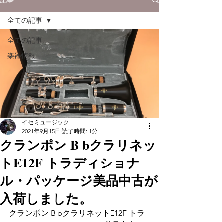
全ての記事
全ての記事
楽器情報
イセミュージック
2021年9月15日
読了時間: 1分
クランポン B bクラリネッ
トE12F トラディショナ
ル・パッケージ美品中古が
入荷しました。
クランポン B bクラリネットE12F トラ