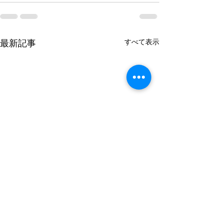
すべて表示
最新記事
クランポン Bbクラリネッ
クランポン Bb