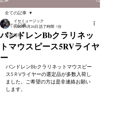
全ての記事
イセミュージック
全ての記事
2020年6月26日
読了時間: 1分
バンドレンBbクラリネッ
楽器情報
トマウスピース5RVライヤ
ー
バンドレンBbクラリネットマウスピー
ス5 R Vライヤーの選定品が多数入荷し
ました。ご希望の方は是非連絡お願い
します。