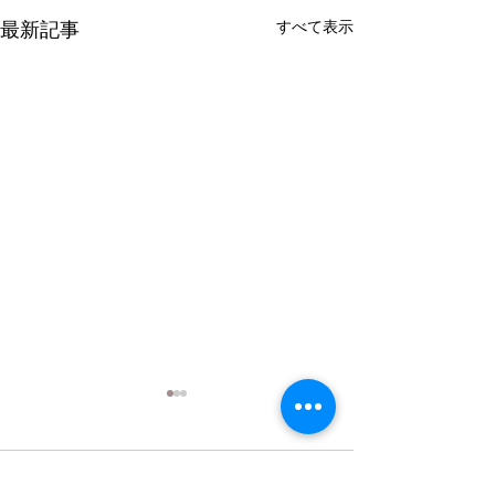
すべて表示
最新記事
クランポン Bbクラリネッ
クランポン Bb
ト R-13SP選定品 新品同様
ト R-13グリー
品が入荷
定品が入荷
コメント
クランポン Bbクラリネット
クランポン Bbク