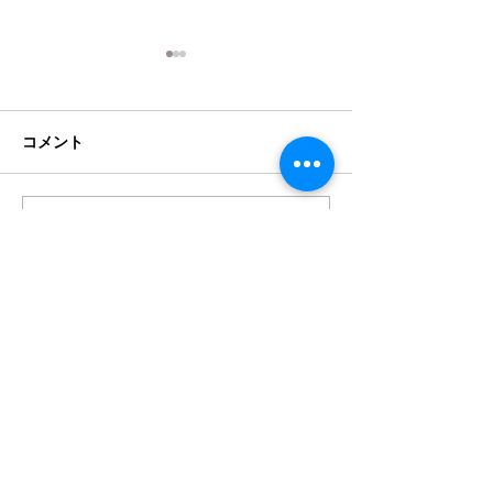
クランポン Bbクラリネッ
クランポン Bb
ト R-13SP選定品 新品同様
ト R-13グリー
品が入荷
定品が入荷
コメント
クランポン Bbクラリネット
クランポン Bbク
R-13SP 中古美品が入荷しまし
R-13グリーンラ
た。数回の試奏のみになりま
の選定中古美品が
す。旧ロゴになります。青山
た。新品同様の個
コメントを追加…
映道選定品。バンドレン5RV
す。新品バンドレン
ライヤーマウスピース選定品
ヤー選定品マウス
とヤマハお手入れセット、リ
ガチャー、キャッ
新品・中古の楽器販売
ードのセットになります。新
お手入れセット、
​はこちらをチェック
品定価517,000円のところ
ット、1年間の保
336,000円（税込...
新品定価517,000円
イセミュージック