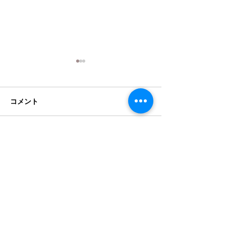
クランポン Bbクラリネッ
クランポン Bb
ト R-13SP選定品 新品同様
ト R-13グリー
品が入荷
定品が入荷
コメント
クランポン Bbクラリネット
クランポン Bbク
R-13SP 中古美品が入荷しまし
R-13グリーンラ
た。数回の試奏のみになりま
の選定中古美品が
す。旧ロゴになります。青山
た。新品同様の個
コメントを追加…
映道選定品。バンドレン5RV
す。新品バンドレン
ライヤーマウスピース選定品
ヤー選定品マウス
とヤマハお手入れセット、リ
ガチャー、キャッ
新品・中古の楽器販売
ードのセットになります。新
お手入れセット、
​はこちらをチェック
品定価517,000円のところ
ット、1年間の保
336,000円（税込...
新品定価517,000円