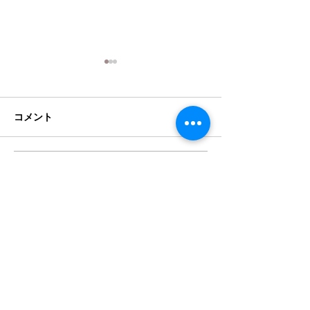
クランポン Bbクラリネッ
クランポン Bb
ト R-13SP選定品 新品同様
ト R-13グリー
品が入荷
定品が入荷
コメント
クランポン Bbクラリネット
クランポン Bbク
R-13SP 中古美品が入荷しまし
R-13グリーンラ
た。数回の試奏のみになりま
の選定中古美品が
す。旧ロゴになります。青山
た。新品同様の個
コメントを追加…
映道選定品。バンドレン5RV
す。新品バンドレン
ライヤーマウスピース選定品
ヤー選定品マウス
とヤマハお手入れセット、リ
ガチャー、キャッ
新品・中古の楽器販売
ードのセットになります。新
お手入れセット、
​はこちらをチェック
品定価517,000円のところ
ット、1年間の保
336,000円（税込...
新品定価517,000円